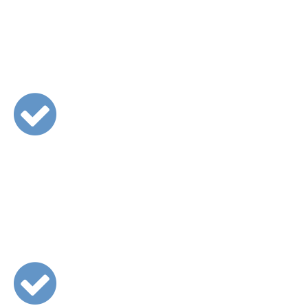
Aenean bibendum vehicula
diam nec placerat.
Donec lectus leo, consequat
sit amet viverra et, lacinia eu
lectus! Nullam convallis; justo
a vestibulum interdum,
ipsum mauris lobortis urna.
Nullam erat risus volutpat
quis porttitor eget, egestas