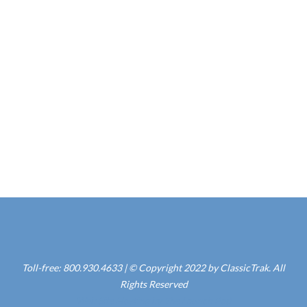
Aliquam a odio arcu. Morbi a dignissim
nisl? Aenean aliquet magna in nulla
congue vehicula. Morbi dignissim
tristique turpis sed sodales. In
tincidunt dapibus semper. Nullam non
orci eu massa tempus aliquam!
Quisque placerat metus at neque
aliquam sit amet iaculis lacus.
Toll-free: 800.930.4633 | © Copyright 2022 by ClassicTrak. All
Rights Reserved
Web Site Hosting by The Launch Pad