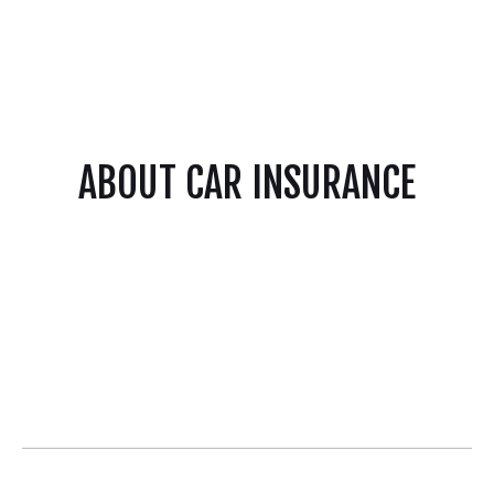
ABOUT CAR INSURANCE
AENEAN NONUMMY HENDRERIT MAURIS
PHASELLUS PORTA FUSCE SUSCIPIT VARIUS
MI
CUM SOCIIS NATOQUE PENATIBUS ET MAGNIS
DIS PARTURIENT